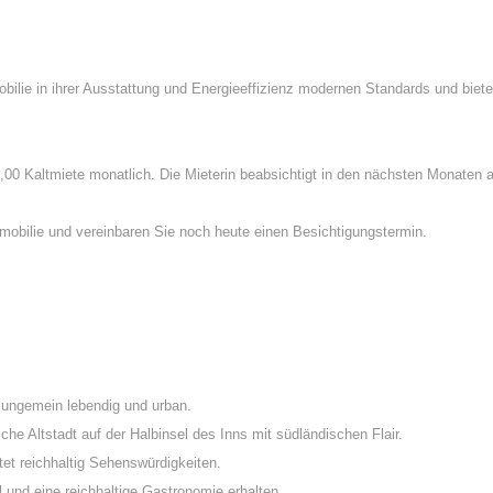
ilie in ihrer Ausstattung und Energieeffizienz modernen Standards und biete
80,00 Kaltmiete monatlich. Die Mieterin beabsichtigt in den nächsten Monate
mobilie und vereinbaren Sie noch heute einen Besichtigungstermin.
e ungemein lebendig und urban.
che Altstadt auf der Halbinsel des Inns mit südländischen Flair.
etet reichhaltig Sehenswürdigkeiten.
l und eine reichhaltige Gastronomie erhalten.