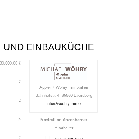
N UND EINBAUKÜCHE
30.000,00
€
2
Appler + Wöhry Immobilien
Bahnhofstr. 4, 85560 Ebersberg
2
info@woehry.immo
ja
Maximilian Anzenberger
Mitarbeiter
2