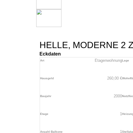
HELLE, MODERNE 2
Eckdaten
Etagenwohnung
Art
Lage
260,00
€
Hausgeld
Wohnfl
2000
Baujahr
Nutzflä
1
Etage
Heizun
1
Anzahl Balkone
Stellpl