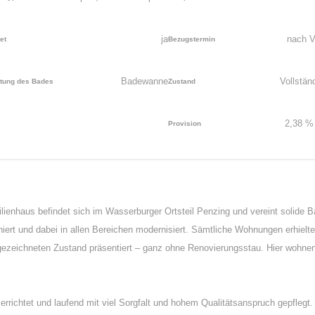
ja
nach V
et
Bezugstermin
Badewanne
Vollstän
ttung des Bades
Zustand
2,38 % 
Provision
ienhaus befindet sich im Wasserburger Ortsteil Penzing und vereint solide
rt und dabei in allen Bereichen modernisiert. Sämtliche Wohnungen erhielte
zeichneten Zustand präsentiert – ganz ohne Renovierungsstau. Hier wohnen od
rrichtet und laufend mit viel Sorgfalt und hohem Qualitätsanspruch gepflegt.