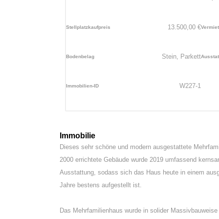
13.500,00
€
Stellplatzkaufpreis
Vermiet
Stein, Parkett
Bodenbelag
Aussta
W227-1
Immobilien-ID
Immobilie
Dieses sehr schöne und modern ausgestattete Mehrfamil
2000 errichtete Gebäude wurde 2019 umfassend kernsanie
Ausstattung, sodass sich das Haus heute in einem ausge
Jahre bestens aufgestellt ist.
Das Mehrfamilienhaus wurde in solider Massivbauweise e