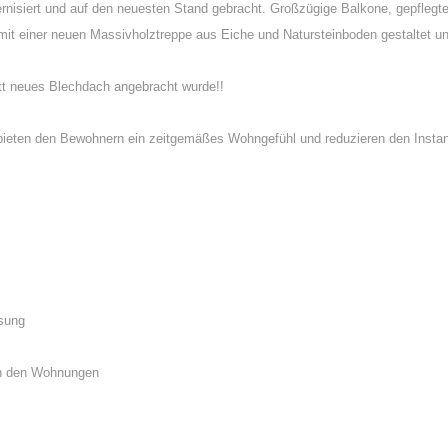
isiert und auf den neuesten Stand gebracht. Großzügige Balkone, gepflegte
 einer neuen Massivholztreppe aus Eiche und Natursteinboden gestaltet un
tt neues Blechdach angebracht wurde!!
n bieten den Bewohnern ein zeitgemäßes Wohngefühl und reduzieren den Inst
asung
in den Wohnungen