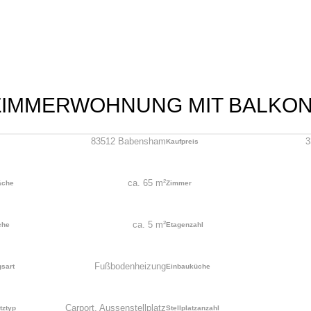
 ZIMMERWOHNUNG MIT BALKO
83512 Babensham
3
Kaufpreis
ca.
65
m²
äche
Zimmer
ca.
5
m²
che
Etagenzahl
Fußbodenheizung
gsart
Einbauküche
Carport, Aussenstellplatz
atztyp
Stellplatzanzahl