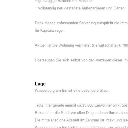
+ großzügige Balkone mit Markise
+ vollständig neu gestaltete Außenanlagen und Gärten
Dank dieser umfassenden Sanierung entspricht die Immob
für Kapitalanleger.
Aktuell ist die Wohnung vermietet & erwirtschaftet € 7
Überzeugen Sie sich selbst von den Vorzügen dieser Im
Lage
Wasserburg am Inn ist eine besondere Stadt.
Trotz ihrer gerade einmal ca.13.000 Einwohner wirkt Si
Bekannt ist die Stadt vor allen Dingen durch Ihre maleris
Die mittelalterliche Altstadt im Zentrum ist intakt und bi
Wasserburg am Inn bietet einen vielfältigen Einzelhande