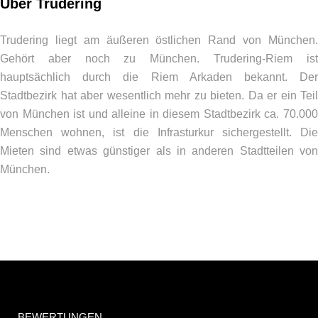
Über Trudering
Trudering liegt am äußeren östlichen Rand von München.
Gehört aber noch zu München. Trudering-Riem ist
hauptsächlich durch die Riem Arkaden bekannt. Der
Stadtbezirk hat aber wesentlich mehr zu bieten. Da er ein Teil
von München ist und alleine in diesem Stadtbezirk ca. 70.000
Menschen wohnen, ist die Infrasturkur sichergestellt. Die
Mieten sind etwas günstiger als in anderen Stadtteilen von
München.
BEWERTUNGEN