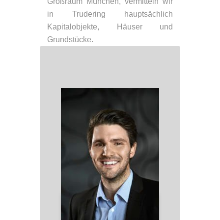
Großraum München, vermitteln wir
in Trudering hauptsächlich
Kapitalobjekte, Häuser und
Grundstücke.