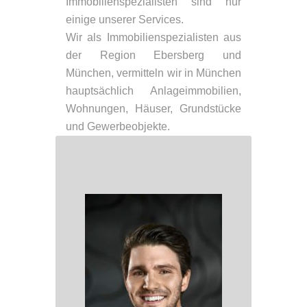
Immobilienspezialisten sind nur
einige unserer Services.
Wir als Immobilienspezialisten aus
der Region Ebersberg und
München, vermitteln wir in München
hauptsächlich Anlageimmobilien,
Wohnungen, Häuser, Grundstücke
und Gewerbeobjekte.