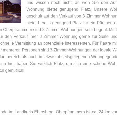
und wissen noch nicht, an wen Sie den Auft
Wohnung bietet genügend Platz. Unsere Wohn
geschult auf den Verkauf von 3 Zimmer Wohn
bietet bereits genügend Platz für ein Pärchen o
 Oberpframmern sind 3 Zimmer Wohnungen sehr begeht. Mit üb
für den Verkauf Ihrer 3 Zimmer Wohnung gerne zur Seite und
chnelle Vermittlung an potenzielle Interessenten. Für Paare mi
er mehreren Personen sind 3-Zimmer-Wohnungen der ideale W
dtbereich als auch im etwas abseitsgelegenen Wohngegenden
enn hier haben Sie wirklich Platz, um sich eine schöne Wohn
UNSER BÜRO
K
ch gemütlich!
Appler + Wöhry Immobilien
Te
Bahnhofstr. 4
E-
85560
Ebersberg
nde im Landkreis Ebersberg. Oberpframmern ist ca. 24 km von