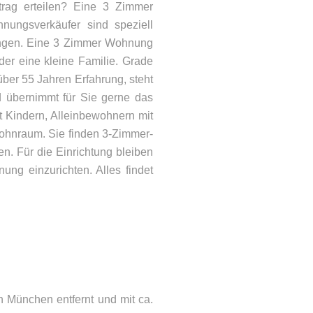
rag erteilen? Eine 3 Zimmer
ungsverkäufer sind speziell
ungen. Eine 3 Zimmer Wohnung
der eine kleine Familie. Grade
er 55 Jahren Erfahrung, steht
 übernimmt für Sie gerne das
t Kindern, Alleinbewohnern mit
ohnraum. Sie finden 3-Zimmer-
. Für die Einrichtung bleiben
ung einzurichten. Alles findet
ONTAKT
lefon: 08092 – 21066
Mail:
info@woehry.immo
 München entfernt und mit ca.