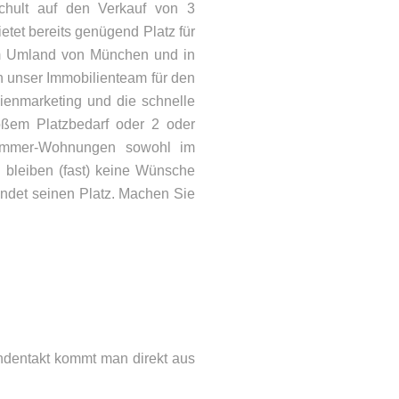
chult auf den Verkauf von 3
et bereits genügend Platz für
im Umland von München und in
n unser Immobilienteam für den
ienmarketing und die schnelle
roßem Platzbedarf oder 2 oder
Zimmer-Wohnungen sowohl im
 bleiben (fast) keine Wünsche
findet seinen Platz. Machen Sie
ONTAKT
lefon: 08092 – 21066
Mail:
info@woehry.immo
ndentakt kommt man direkt aus