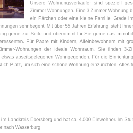
Unsere Wohnungsverkäufer sind speziell ges
Zimmer Wohnungen. Eine 3 Zimmer Wohnung biet
ein Pärchen oder eine kleine Familie. Grade 
nungen sehr begeht. Mit über 55 Jahren Erfahrung, steht Ihne
ng gerne zur Seite und übernimmt für Sie gerne das Immobil
nteressenten. Für Paare mit Kindern, Alleinbewohnern mit g
Zimmer-Wohnungen der ideale Wohnraum. Sie finden 3-
m etwas abseitsgelegenen Wohngegenden. Für die Einrichtung
klich Platz, um sich eine schöne Wohnung einzurichten. Alles 
UNSER BÜRO
K
Appler + Wöhry Immobilien
Te
Bahnhofstr. 4
E-
85560
Ebersberg
e im Landkreis Ebersberg und hat ca. 4.000 Einwohner. Im Stu
r nach Wasserburg.