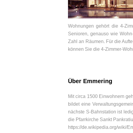
Wohnungen gehört die 4-Zim
Senioren, genauso wie Wohn-
Zahl an Räumen. Für die Auftei
können Sie die 4-Zimmer-Wohn
BEWERTUNGEN
Über Emmering
Mit circa 1500 Einwohnern ge
bildet eine Verwaltungsgemei
nächste S-Bahnstation ist ledi
die Pfarrkirche Sankt Pankrati
https://de.wikipedia.org/wiki