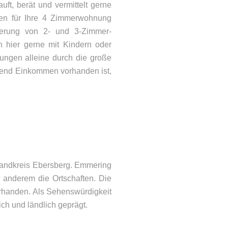
ft, berät und vermittelt gerne
ten für Ihre 4 Zimmerwohnung
igerung von 2- und 3-Zimmer-
hier gerne mit Kindern oder
ngen alleine durch die große
ichend Einkommen vorhanden ist,
ONTAKT
lefon: 08092 – 21066
Mail:
info@woehry.immo
Landkreis Ebersberg. Emmering
 anderem die Ortschaften. Die
vorhanden. Als Sehenswürdigkeit
ich und ländlich geprägt.