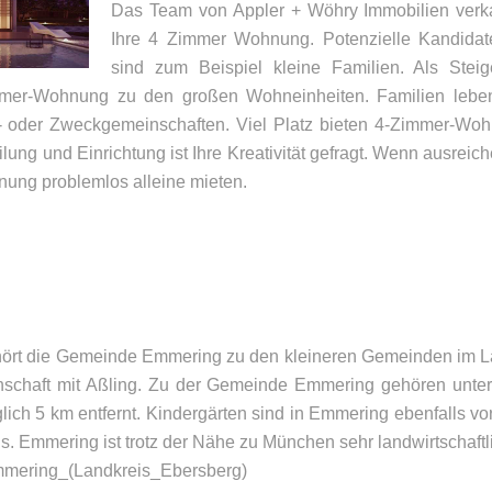
Das Team von Appler + Wöhry Immobilien verkau
Ihre 4 Zimmer Wohnung. Potenzielle Kandida
sind zum Beispiel kleine Familien. Als Ste
mer-Wohnung zu den großen Wohneinheiten. Familien leben 
 oder Zweckgemeinschaften. Viel Platz bieten 4-Zimmer-Wohu
lung und Einrichtung ist Ihre Kreativität gefragt. Wenn ausre
ung problemlos alleine mieten.
UNSER BÜRO
K
Appler + Wöhry Immobilien
Te
Bahnhofstr. 4
E-
hört die Gemeinde Emmering zu den kleineren Gemeinden im 
85560
Ebersberg
nschaft mit Aßling. Zu der Gemeinde Emmering gehören unter
glich 5 km entfernt. Kindergärten sind in Emmering ebenfalls 
us. Emmering ist trotz der Nähe zu München sehr landwirtschaftl
/Emmering_(Landkreis_Ebersberg)