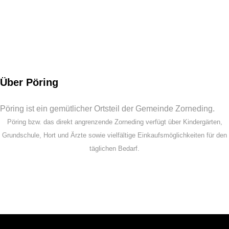
Über Pöring
Pöring ist ein gemütlicher Ortsteil der Gemeinde Zorneding.
Pöring bzw. das direkt angrenzende Zorneding verfügt über Kindergärten,
Grundschule, Hort und Ärzte sowie vielfältige Einkaufsmöglichkeiten für den
täglichen Bedarf.