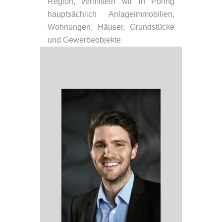
Region, vermitteln wir in Pöring
hauptsächlich Anlageimmobilien,
Wohnungen, Häuser, Grundstücke
und Gewerbeobjekte.