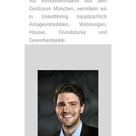
Als Immobilienmakler aus dem
Großraum München, vermitteln wir
in Unterföhring hauptsächlich
Anlageimmobilien, Wohnungen,
Häuser, Grundstücke und
Gewerbeobjekte.