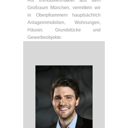
Als Immobilienmakler aus dem
Großraum München, vermitteln wir
in Oberpframmern hauptsächlich
Anlageimmobilien, Wohnungen,
Häuser, Grundstücke und
Gewerbeobjekte.