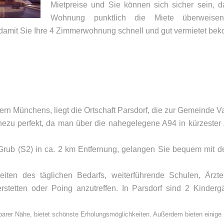
Mietpreise und Sie können sich sicher sein, d
Wohnung punktlich die Miete überweis
 damit Sie Ihre 4 Zimmerwohnung schnell und gut vermietet be
ern Münchens, liegt die Ortschaft Parsdorf, die zur Gemeinde Va
hezu perfekt, da man über die nahegelegene A94 in kürzester 
UNSER BÜRO
K
Grub (S2) in ca. 2 km Entfernung, gelangen Sie bequem mit de
Appler + Wöhry Immobilien
Te
Bahnhofstr. 4
E-
eiten des täglichen Bedarfs, weiterführende Schulen, Ärz
85560
Ebersberg
rstetten oder Poing anzutreffen. In Parsdorf sind 2 Kinder
lbarer Nähe, bietet schönste Erholungsmöglichkeiten. Außerdem bieten einige R