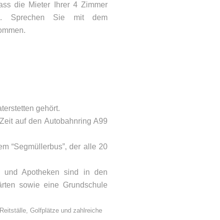
ass die Mieter Ihrer 4 Zimmer
en. Sprechen Sie mit dem
kommen.
terstetten gehört.
Zeit auf den Autobahnring A99
ONTAKT
m “Segmüllerbus”, der alle 20
lefon: 08092 – 21066
Mail:
info@woehry.immo
te und Apotheken sind in den
gärten sowie eine Grundschule
eitställe, Golfplätze und zahlreiche