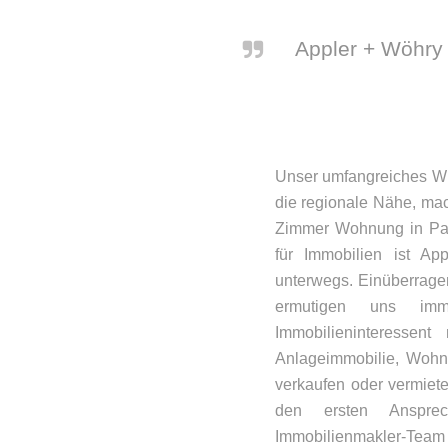
Appler + Wöhry 
Unser umfangreiches Wi
die regionale Nähe, ma
Zimmer Wohnung in Parsd
für Immobilien ist Ap
unterwegs. Einüberrag
ermutigen uns im
Immobilieninteressen
Anlageimmobilie, Wohn
verkaufen oder vermiete
den ersten Anspre
Immobilienmakler-Tea