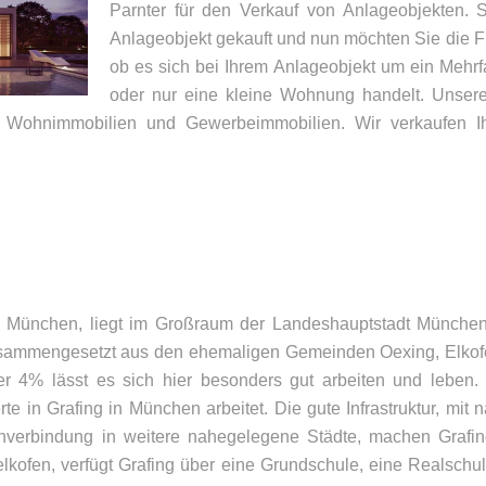
Parnter für den Verkauf von Anlageobjekten. S
Anlageobjekt gekauft und nun möchten Sie die Fr
ob es sich bei Ihrem Anlageobjekt um ein Mehr
oder nur eine kleine Wohnung handelt. Unsere 
 Wohnimmobilien und Gewerbeimmobilien. Wir verkaufen Ihr
UNSER BÜRO
K
bei München, liegt im Großraum der Landeshauptstadt Münch
usammengesetzt aus den ehemaligen Gemeinden Oexing, Elkofen
Appler + Wöhry Immobilien
Te
nter 4% lässt es sich hier besonders gut arbeiten und lebe
Bahnhofstr. 4
E-
rte in Grafing in München arbeitet. Die gute Infrastruktur, mi
85560
Ebersberg
nverbindung in weitere nahegelegene Städte, machen Grafing
lkofen, verfügt Grafing über eine Grundschule, eine Realschu