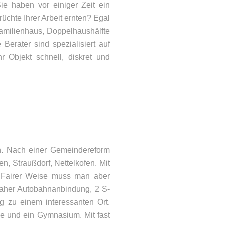
ie haben vor einiger Zeit ein
üchte Ihrer Arbeit ernten? Egal
familienhaus, Doppelhaushälfte
Berater sind spezialisiert auf
 Objekt schnell, diskret und
ONTAKT
en. Nach einer Gemeindereform
, Straußdorf, Nettelkofen. Mit
lefon: 08092 – 21066
n. Fairer Weise muss man aber
Mail:
info@woehry.immo
t naher Autobahnanbindung, 2 S-
 zu einem interessanten Ort.
le und ein Gymnasium. Mit fast