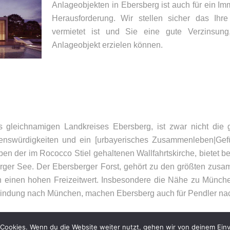
Anlageobjekten in Ebersberg ist auch für ein I
Herausforderung. Wir stellen sicher das Ih
vermietet ist und Sie eine gute Verzinsung
Anlageobjekt erzielen können.
UNSER BÜRO
K
Appler + Wöhry Immobilien
Te
s gleichnamigen Landkreises Ebersberg, ist zwar nicht die 
Bahnhofstr. 4
E-
henswürdigkeiten und ein [urbayerisches Zusammenleben|Gefü
85560
Ebersberg
ben der im Rococco Stiel gehaltenen Wallfahrtskirche, bietet b
rger See. Der Ebersberger Forst, gehört zu den größten zu
 einen hohen Freizeitwert. Insbesondere die Nähe zu München 
ndung nach München, machen Ebersberg auch für Pendler nac
Cookies. Wenn du die Website weiter nutzt, gehen wir von deinem Einv
026 – Appler + Wöhry Immobilien –
Datenschutzerklärung
–
Impressum
–
Sit