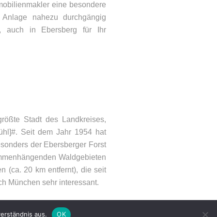
mmobilienmakler eine besondere
re Anlage nahezu durchgängig
, auch in Ebersberg für Ihr
ONTAKT
lefon: 08092 – 21066
größte Stadt des Landkreises,
Mail:
info@woehry.immo
hl]#. Seit dem Jahr 1954 hat
esonders der Ebersberger Forst
sammenhängenden Waldgebieten
(ca. 20 km entfernt), die seit
h München sehr interessant.
erständnis aus.
OK
emap