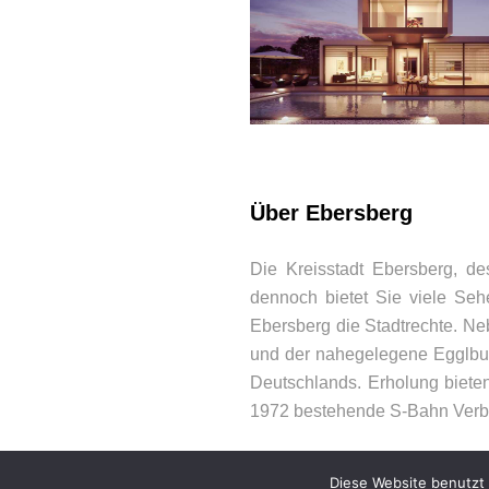
BEWERTUNGEN
Über Ebersberg
Die Kreisstadt Ebersberg, de
dennoch bietet Sie viele Se
Ebersberg die Stadtrechte. Ne
und der nahegelegene Egglbu
Deutschlands. Erholung bieten
1972 bestehende S-Bahn Verbi
Diese Website benutzt 
© 2