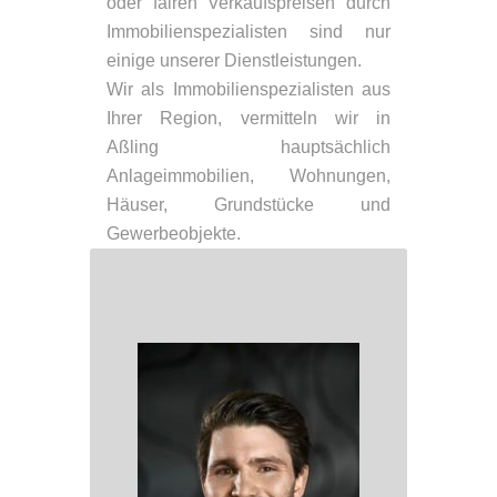
oder fairen Verkaufspreisen durch
Immobilienspezialisten sind nur
einige unserer Dienstleistungen.
Wir als Immobilienspezialisten aus
Ihrer Region, vermitteln wir in
Aßling hauptsächlich
Anlageimmobilien, Wohnungen,
Häuser, Grundstücke und
Gewerbeobjekte.