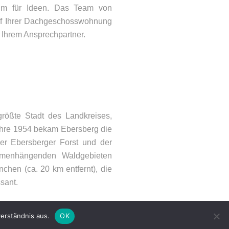
um für Ideen. Das Team von
uf Ihrer Dachgeschosswohnung
 Ihrem Ansprechpartner.
ONTAKT
lefon: 08092 – 21066
größte Stadt des Landkreises,
Mail:
info@woehry.immo
Jahre 1954 bekam Ebersberg die
der Ebersberger Forst und der
mmenhängenden Waldgebieten
hen (ca. 20 km entfernt), die
sant.
erständnis aus.
OK
emap