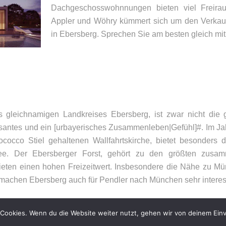
Dachgeschosswohnnungen bieten viel Freira
Appler und Wöhry kümmert sich um den Verka
in Ebersberg. Sprechen Sie am besten gleich mit
UNSER BÜRO
K
Appler + Wöhry Immobilien
Te
s gleichnamigen Landkreises Ebersberg, ist zwar nicht die 
Bahnhofstr. 4
E-
essantes und ein [urbayerisches Zusammenleben|Gefühl]#. Im 
85560
Ebersberg
cocco Stiel gehaltenen Wallfahrtskirche, bietet besonders 
ee. Der Ebersberger Forst, gehört zu den größten zusa
eten einen hohen Freizeitwert. Insbesondere die Nähe zu Münc
achen Ebersberg auch für Pendler nach München sehr interes
Cookies. Wenn du die Website weiter nutzt, gehen wir von deinem Einv
026 – Appler + Wöhry Immobilien –
Datenschutzerklärung
–
Impressum
–
Sit