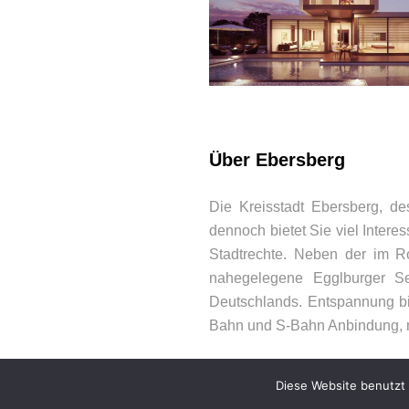
BEWERTUNGEN
Über Ebersberg
Die Kreisstadt Ebersberg, de
dennoch bietet Sie viel Inter
Stadtrechte. Neben der im Ro
nahegelegene Egglburger S
Deutschlands. Entspannung bi
Bahn und S-Bahn Anbindung, m
Diese Website benutzt 
© 2