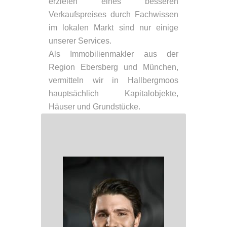
erzielen eines besseren
Verkaufspreises durch Fachwissen
im lokalen Markt sind nur einige
unserer Services.
Als Immobilienmakler aus der
Region Ebersberg und München,
vermitteln wir in Hallbergmoos
hauptsächlich Kapitalobjekte,
Häuser und Grundstücke.