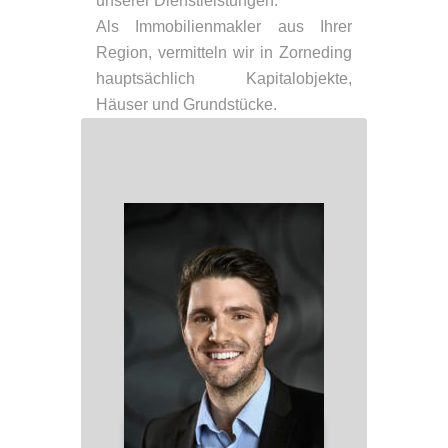
unserer Dienstleistungen.
Als Immobilienmakler aus Ihrer
Region, vermitteln wir in Zorneding
hauptsächlich Kapitalobjekte,
Häuser und Grundstücke.