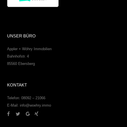
UNSER BÜRO
Appler + Wöhry Immobilien
Bahnhofstr. 4
85560
Ebersberg
KONTAKT
Telefon: 08092 – 21066
E-Mail:
info@woehry.immo