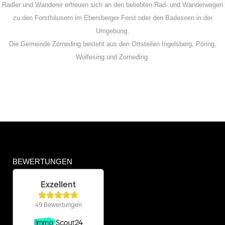
Radler und Wanderer erfreuen sich an den beliebten Rad- und Wanderwegen
zu den Forsthäusern im Ebersberger Forst oder den Badeseen in der
Umgebung.
Die Gemeinde Zorneding besteht aus den Ortsteilen Ingelsberg, Pöring,
Wolfesing und Zorneding.
BEWERTUNGEN