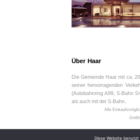
BEWERTUNGEN
Über Haar
Die Gemeinde Haar mit ca. 20.
seiner hervorragenden Verke
(Autobahnring A99, S-Bahn S4
als auch mit der S-Bahn.
Alle Einkaufsmöglic
Größt
Diese Website benutzt 
© 2