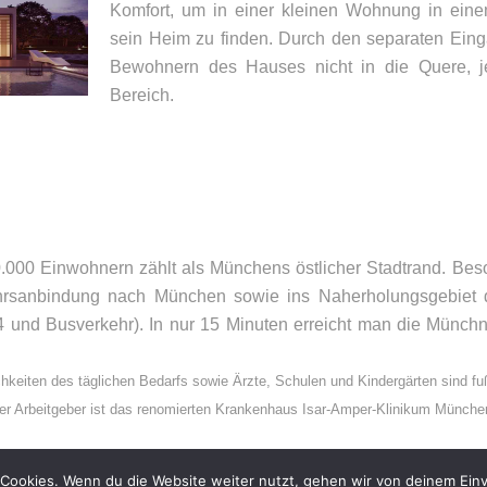
Komfort, um in einer kleinen Wohnung in eine
sein Heim zu finden. Durch den separaten Ei
Bewohnern des Hauses nicht in die Quere, j
Bereich.
UNSER BÜRO
K
Appler + Wöhry Immobilien
Te
000 Einwohnern zählt als Münchens östlicher Stadtrand. Beso
Bahnhofstr. 4
E-
hrsanbindung nach München sowie ins Naherholungsgebiet 
85560
Ebersberg
 und Busverkehr). In nur 15 Minuten erreicht man die Münchne
hkeiten des täglichen Bedarfs sowie Ärzte, Schulen und Kindergärten sind fuß
er Arbeitgeber ist das renomierten Krankenhaus Isar-Amper-Klinikum Münche
Cookies. Wenn du die Website weiter nutzt, gehen wir von deinem Einv
026 – Appler + Wöhry Immobilien –
Datenschutzerklärung
–
Impressum
–
Sit