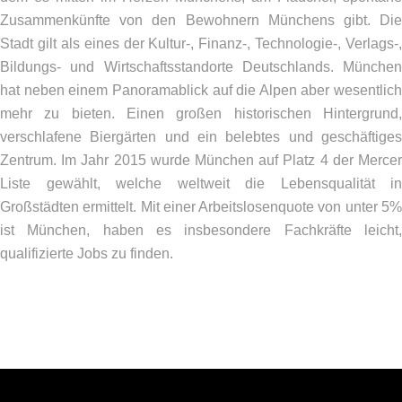
Zusammenkünfte von den Bewohnern Münchens gibt. Die
Stadt gilt als eines der Kultur-, Finanz-, Technologie-, Verlags-,
Bildungs- und Wirtschaftsstandorte Deutschlands. München
hat neben einem Panoramablick auf die Alpen aber wesentlich
mehr zu bieten. Einen großen historischen Hintergrund,
verschlafene Biergärten und ein belebtes und geschäftiges
Zentrum. Im Jahr 2015 wurde München auf Platz 4 der Mercer
Liste gewählt, welche weltweit die Lebensqualität in
Großstädten ermittelt. Mit einer Arbeitslosenquote von unter 5%
ist München, haben es insbesondere Fachkräfte leicht,
qualifizierte Jobs zu finden.