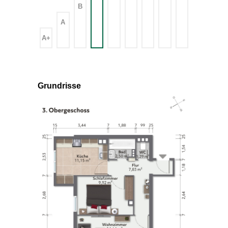
B
A
A+
Grundrisse