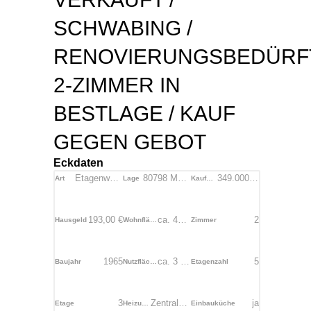
SCHWABING /
RENOVIERUNGSBEDÜRF
2-ZIMMER IN
BESTLAGE / KAUF
GEGEN GEBOT
Eckdaten
Etagenwohnung
80798 München
349.000,00
€
Art
Lage
Kaufpreis
193,00
€
ca.
49
m²
2
Hausgeld
Wohnfläche
Zimmer
1965
ca.
3
m²
5
Baujahr
Nutzfläche
Etagenzahl
3
Zentralheizung
ja
Etage
Heizungsart
Einbauküche