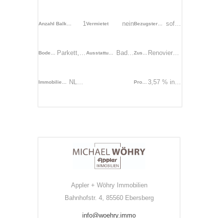
1
nein
sofort
Anzahl Balkone
Vermietet
Bezugstermin
Parkett, Fliesen
Badewanne
Renovierungsbedürftig
Bodenbelag
Ausstattung des Bades
Zustand
NL149
3,57 % inkl. MwSt.
Immobilien-ID
Provision
Appler + Wöhry Immobilien
Bahnhofstr. 4, 85560 Ebersberg
info@woehry.immo