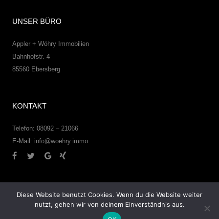
UNSER BÜRO
Appler + Wöhry Immobilien
Bahnhofstr. 4
85560
Ebersberg
KONTAKT
Telefon: 08092 – 21066
E-Mail:
info@woehry.immo
Diese Website benutzt Cookies. Wenn du die Website weiter
nutzt, gehen wir von deinem Einverständnis aus.
© 2026 – Appler + Wöhry Immobilien –
Datenschutzerklärung
–
Impressum
–