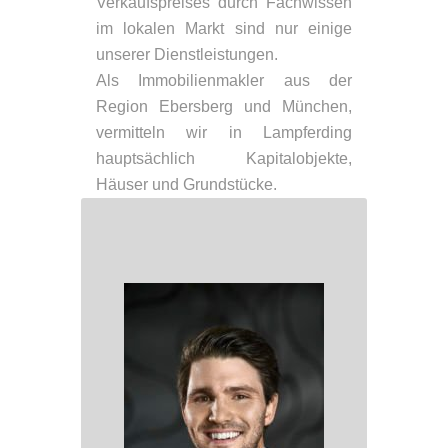
Verkaufspreises durch Fachwissen
im lokalen Markt sind nur einige
unserer Dienstleistungen.
Als Immobilienmakler aus der
Region Ebersberg und München,
vermitteln wir in Lampferding
hauptsächlich Kapitalobjekte,
Häuser und Grundstücke.