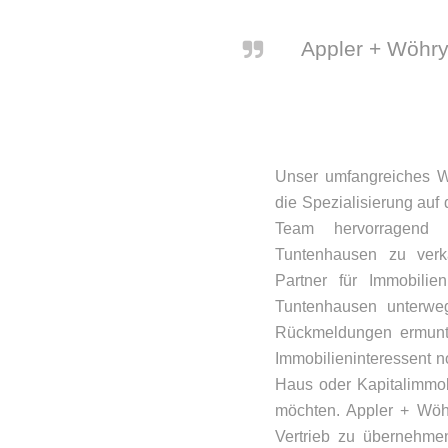
Appler + Wöhry
Unser umfangreiches Wi
die Spezialisierung au
Team hervorragend 
Tuntenhausen zu verka
Partner für Immobilie
Tuntenhausen unterweg
Rückmeldungen ermunt
Immobilieninteressent n
Haus oder Kapitalimmob
möchten. Appler + Wöhr
Vertrieb zu übernehmen