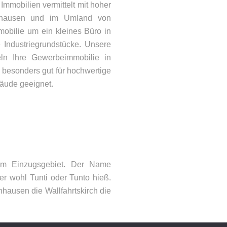
mmobilien vermittelt mit hoher
enhausen und im Umland von
obilie um ein kleines Büro in
Industriegrundstücke. Unsere
teln Ihre Gewerbeimmobilie in
 besonders gut für hochwertige
äude geeignet.
ONTAKT
lefon: 08092 – 21066
Mail:
info@woehry.immo
rem Einzugsgebiet. Der Name
r wohl Tunti oder Tunto hieß.
nhausen die Wallfahrtskirch die