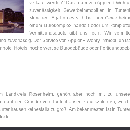
verkauft werden? Das Team von Appler + Wöhry I
zuverlässigkeit Gewerbeimmobilien in Tunt
München. Egal ob es sich bei Ihrer Gewerbeimm
einem Bürokomplex handelt oder um komplette 
Vermittlungsquote gibt uns recht. Wir vermit
und zuverlässig. Der Service von Appler + Wöhry Immobilien ist
höfe, Hotels, hocherwertige Bürogebäude oder Fertigungsgeb
UNSER BÜRO
K
Appler + Wöhry Immobilien
Te
Bahnhofstr. 4
E-
85560
Ebersberg
 im Landkreis Rosenheim, gehört aber noch mit zu unse
ich auf den Gründer von Tuntenhausen zurückzuführen, welche
untenhausen keinesfalls zu groß. Am bekanntesten ist in Tunte
lockt.