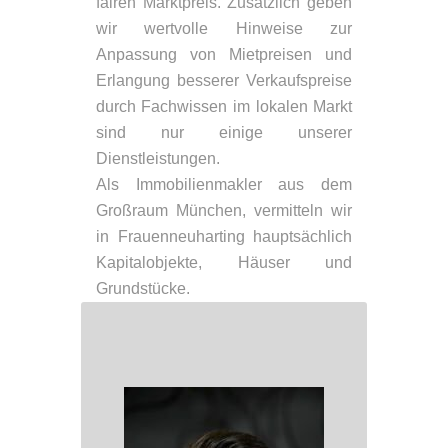
fairen Marktpreis. Zusätzlich geben
wir wertvolle Hinweise zur
Anpassung von Mietpreisen und
Erlangung besserer Verkaufspreise
durch Fachwissen im lokalen Markt
sind nur einige unserer
Dienstleistungen.
Als Immobilienmakler aus dem
Großraum München, vermitteln wir
in Frauenneuharting hauptsächlich
Kapitalobjekte, Häuser und
Grundstücke.