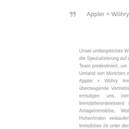
Appler + Wöhry
Unser umfangreiches Wi
die Spezialisierung au
Team predestiniert, um
Umland von München zu v
Appler + Wöhry Immo
überzeugende Vertrieb
ermutigen uns im
Immobilieninteressen
Anlageimmobilie, W
Hohenlinden verkaufe
Immobilien ist unter de