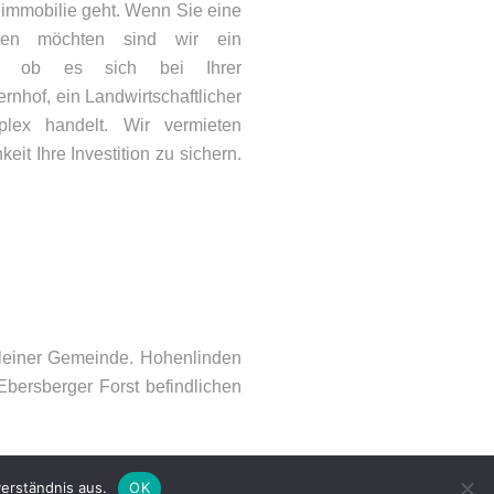
immobilie geht. Wenn Sie eine
eten möchten sind wir ein
on, ob es sich bei Ihrer
nhof, ein Landwirtschaftlicher
plex handelt. Wir vermieten
keit Ihre Investition zu sichern.
ONTAKT
lefon: 08092 – 21066
Mail:
info@woehry.immo
kleiner Gemeinde. Hohenlinden
bersberger Forst befindlichen
erständnis aus.
OK
emap