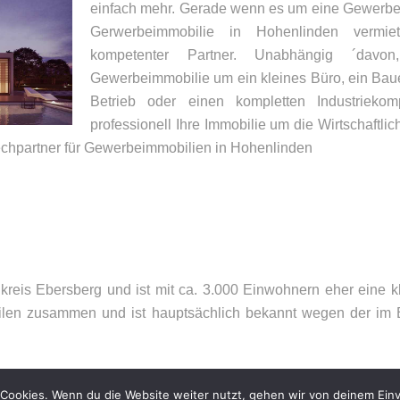
einfach mehr. Gerade wenn es um eine Gewerbe
Gerwerbeimmobilie in Hohenlinden vermi
kompetenter Partner. Unabhängig ´dav
Gewerbeimmobilie um ein kleines Büro, ein Bauer
Betrieb oder einen kompletten Industriekom
professionell Ihre Immobilie um die Wirtschaftlich
echpartner für Gewerbeimmobilien in Hohenlinden
UNSER BÜRO
K
Appler + Wöhry Immobilien
Te
Bahnhofstr. 4
E-
85560
Ebersberg
reis Ebersberg und ist mit ca. 3.000 Einwohnern eher eine 
ilen zusammen und ist hauptsächlich bekannt wegen der im E
Cookies. Wenn du die Website weiter nutzt, gehen wir von deinem Einv
026 – Appler + Wöhry Immobilien –
Datenschutzerklärung
–
Impressum
–
Sit