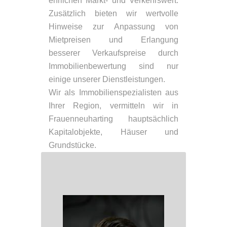
ehrlichen Markt- und Verkehrswert.
Zusätzlich bieten wir wertvolle
Hinweise zur Anpassung von
Mietpreisen und Erlangung
besserer Verkaufspreise durch
Immobilienbewertung sind nur
einige unserer Dienstleistungen.
Wir als Immobilienspezialisten aus
Ihrer Region, vermitteln wir in
Frauenneuharting hauptsächlich
Kapitalobjekte, Häuser und
Grundstücke.