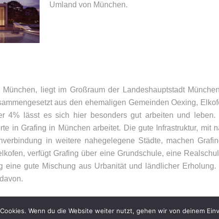
Umland von München.
UNSER BÜRO
K
bei München, liegt im Großraum der Landeshauptstadt Münch
usammengesetzt aus den ehemaligen Gemeinden Oexing, Elkofen
Appler + Wöhry Immobilien
Te
nter 4% lässt es sich hier besonders gut arbeiten und lebe
Bahnhofstr. 4
E-
rte in Grafing in München arbeitet. Die gute Infrastruktur, mi
85560
Ebersberg
nverbindung in weitere nahegelegene Städte, machen Grafing
lkofen, verfügt Grafing über eine Grundschule, eine Realschu
g eine gute Mischung aus Urbanität und ländlicher Erholung. I
 davon.
Cookies. Wenn du die Website weiter nutzt, gehen wir von deinem Einv
026 – Appler + Wöhry Immobilien –
Datenschutzerklärung
–
Impressum
–
Sit