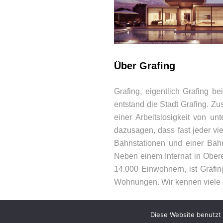
Über Grafing
BEWERTUNGEN
Grafing, eigentlich Grafing 
entstand die Stadt Grafing. Z
einer Arbeitslosigkeit von u
dazusagen, dass fast jeder vie
Bahnstationen und einer Bah
Neben einem Internat in Obere
14.000 Einwohnern, ist Grafin
Wohnungen. Wir kennen viele
Diese Website benutzt 
© 2