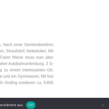
ONTAKT
en. Nach einer Gemeindereform
, Straußdorf, Nettelkofen. Mit
lefon: 08092 – 21066
n. Fairer Weise muss man aber
Mail:
info@woehry.immo
t naher Autobahnanbindung, 2 S-
 zu einem interessanten Ort.
le und ein Gymnasium. Mit fast
n Grafing existieren ca. 5.600
erständnis aus.
OK
emap