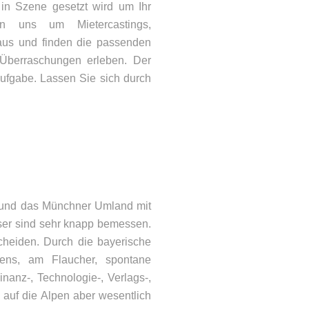
 in Szene gesetzt wird um Ihr
rn uns um Mietercastings,
aus und finden die passenden
 Überraschungen erleben. Der
 Aufgabe. Lassen Sie sich durch
 und das Münchner Umland mit
ser sind sehr knapp bemessen.
ONTAKT
cheiden. Durch die bayerische
ens, am Flaucher, spontane
lefon: 08092 – 21066
nanz-, Technologie-, Verlags-,
Mail:
info@woehry.immo
auf die Alpen aber wesentlich