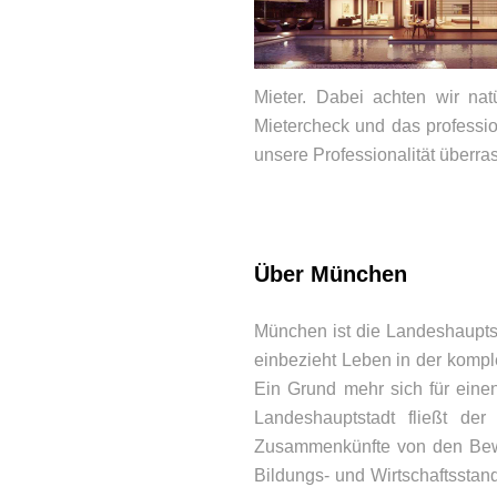
Mieter. Dabei achten wir na
Mietercheck und das profession
unsere Professionalität überra
Über München
München ist die Landeshaupt
einbezieht Leben in der komp
BEWERTUNGEN
Ein Grund mehr sich für eine
Landeshauptstadt fließt d
Zusammenkünfte von den Bewohn
Bildungs- und Wirtschaftssta