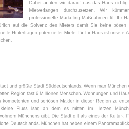
Dabei achten wir darauf das das Haus richtig
Mietverlangen durchzusetzen. Wir kümme
professionelle Marketing Maßnahmen für Ihr H
türlich auf die Solvenz des Mieters damit Sie keine bösen
elle Hinterfragen potenzieller Mieter für Ihr Haus ist unsere
schen.
stadt und größte Stadt Süddeutschlands. Wenn man München
letten Region fast 6 Millionen Menschen. Wohnungen und Häu
UNSER BÜRO
K
n kompetenten und seriösen Makler in dieser Region zu ents
er kleine Fluss Isar, an dem es mitten im Herzen Münch
Appler + Wöhry Immobilien
Te
ern Münchens gibt. Die Stadt gilt als eines der Kultur-, Fi
Bahnhofstr. 4
E-
ndorte Deutschlands. München hat neben einem Panoramablick 
85560
Ebersberg