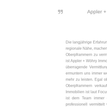
Appler +
Die langjährige Erfahru
regionale Nähe, machen 
Oberpframmern zu vermie
ist Appler + Wöhry Immo
überragende Vermittlu
ermuntern uns immer we
mehr zu leisten. Egal 
Oberpframmern verkau
Immobilien ist laut Foc
ist dem Team immer g
professionell vermitte