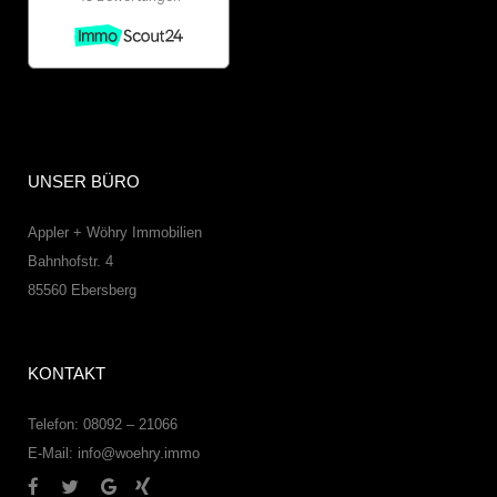
UNSER BÜRO
Appler + Wöhry Immobilien
Bahnhofstr. 4
85560
Ebersberg
KONTAKT
Telefon: 08092 – 21066
E-Mail:
info@woehry.immo