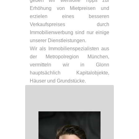
geben wir wertvolle Tipps zur
Erhöhung von Mietpreisen und
erzielen eines besseren
Verkaufspreises durch
Immobilienwerbung sind nur einige
unserer Dienstleistungen.
Wir als Immobilienspezialisten aus
der Metropolregion München,
vermitteln wir in Glonn
hauptsächlich Kapitalobjekte,
Häuser und Grundstücke.