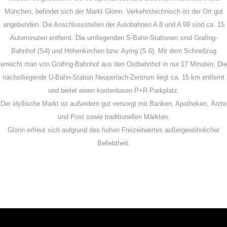
München, befindet sich der Markt Glonn. Verkehrstechnisch ist der Ort gut
angebunden. Die Anschlussstellen der Autobahnen A 8 und A 99 sind ca. 15
Autominuten entfernt. Die umliegenden S-Bahn-Stationen sind Grafing-
Bahnhof (S4) und Höhenkirchen bzw. Aying (S 6). Mit dem Schnellzug
erreicht man von Grafing-Bahnhof aus den Ostbahnhof in nur 17 Minuten. Die
nächstliegende U-Bahn-Station Neuperlach-Zentrum liegt ca. 15 km entfernt
und bietet einen kostenlosen P+R Parkplatz.
Der idyllische Markt ist außerdem gut versorgt mit Banken, Apotheken, Ärzte
und Post sowie traditionellen Märkten.
Glonn erfreut sich aufgrund des hohen Freizeitwertes außergewöhnlicher
Beliebtheit.