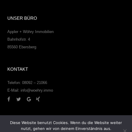
UNSER BÜRO
Appler + Wöhry Immobilien
Bahnhofstr. 4
85560
Ebersberg
KONTAKT
Telefon: 08092 – 21066
E-Mail:
info@woehry.immo
Diese Website benutzt Cookies. Wenn du die Website weiter
nutzt, gehen wir von deinem Einverständnis aus.
© 2026 – Appler + Wöhry Immobilien –
Datenschutzerklärung
–
Impressum
–