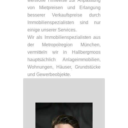
wertvolle Hinweise zur Anpassung
von Mietpreisen und Erlangung
besserer Verkaufspreise durch
Immobilienspezialisten sind nur
einige unserer Services.
Wir als Immobilienspezialisten aus
der Metropolregion München,
vermitteln wir in Hallbergmoos
hauptsächlich Anlageimmobilien,
Wohnungen, Häuser, Grundstücke
und Gewerbeobjekte.