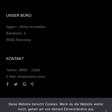
UNSER BÜRO
Appler + Wöhry Immobilien
Bahnhofstr. 4
85560
Ebersberg
KONTAKT
Telefon: 08092 – 21066
E-Mail:
info@woehry.immo
Diese Website benutzt Cookies. Wenn du die Website weiter
nutzt, gehen wir von deinem Einverständnis aus.
© 2026 – Appler + Wöhry Immobilien –
Datenschutzerklärung
–
Impressum
–