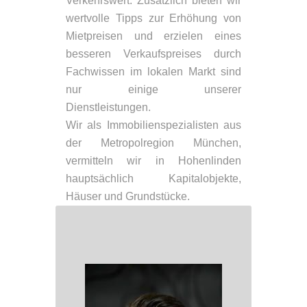
Verkehrswert. Zusätzlich bieten wir
wertvolle Tipps zur Erhöhung von
Mietpreisen und erzielen eines
besseren Verkaufspreises durch
Fachwissen im lokalen Markt sind
nur einige unserer
Dienstleistungen.
Wir als Immobilienspezialisten aus
der Metropolregion München,
vermitteln wir in Hohenlinden
hauptsächlich Kapitalobjekte,
Häuser und Grundstücke.