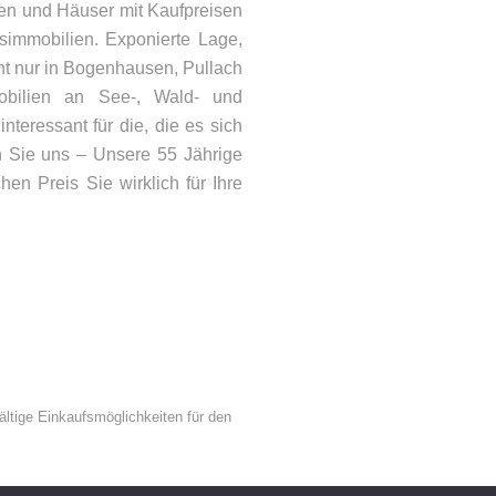
n und Häuser mit Kaufpreisen
usimmobilien. Exponierte Lage,
ht nur in Bogenhausen, Pullach
obilien an See-, Wald- und
teressant für die, die es sich
n Sie uns – Unsere 55 Jährige
n Preis Sie wirklich für Ihre
ONTAKT
lefon: 08092 – 21066
Mail:
info@woehry.immo
ältige Einkaufsmöglichkeiten für den