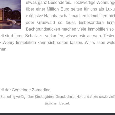
etwas ganz Besonderes. Hochwertige Wohnunge
über einer Million Euro gelten für uns als Lux
exklusive Nachbarschaft machen Immobilien nic
oder Grünwald so teuer. Insbesondere Imm
Bachgrundstücken machen viele Immobilien so in
eit sind Ihren Schatz zu verkaufen, wissen wir an wen. Teste
 Wöhry Immobilien kann sich sehen lassen. Wir wissen welche
nen.
UNSER BÜRO
K
Appler + Wöhry Immobilien
Te
Bahnhofstr. 4
E-
85560
Ebersberg
steil der Gemeinde Zorneding.
Zorneding verfügt über Kindergärten, Grundschule, Hort und Ärzte sowie vielf
täglichen Bedarf.