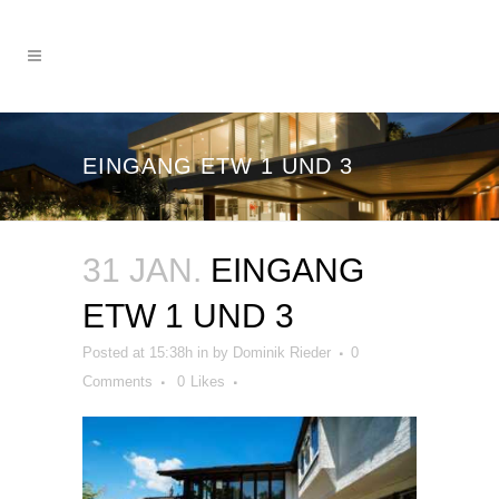
EINGANG ETW 1 UND 3
31 JAN.
EINGANG
ETW 1 UND 3
Posted at 15:38h
in
by
Dominik Rieder
0
Comments
0
Likes