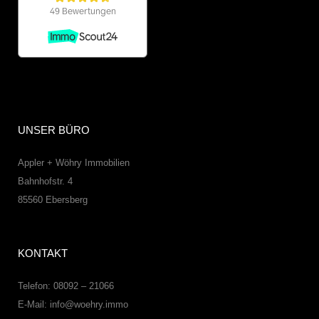
UNSER BÜRO
Appler + Wöhry Immobilien
Bahnhofstr. 4
85560
Ebersberg
KONTAKT
Telefon: 08092 – 21066
E-Mail:
info@woehry.immo