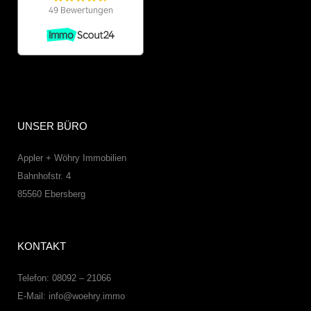
UNSER BÜRO
Appler + Wöhry Immobilien
Bahnhofstr. 4
85560
Ebersberg
KONTAKT
Telefon: 08092 – 21066
E-Mail:
info@woehry.immo