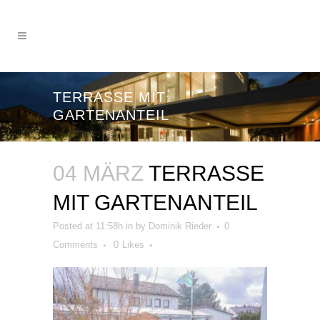
TERRASSE MIT
GARTENANTEIL
04 MÄRZ
TERRASSE
MIT GARTENANTEIL
Posted at 11:58h
in
by
Dominik Rieder
0
Comments
0
Likes