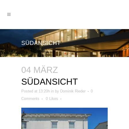
SÜDANSICHT
04 MÄRZ
SÜDANSICHT
Posted at 13:20h
in
by
Dominik Rieder
0
Comments
0
Likes