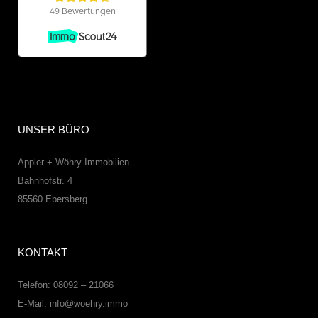
UNSER BÜRO
Appler + Wöhry Immobilien
Bahnhofstr. 4
85560
Ebersberg
KONTAKT
Telefon: 08092 – 21066
E-Mail:
info@woehry.immo