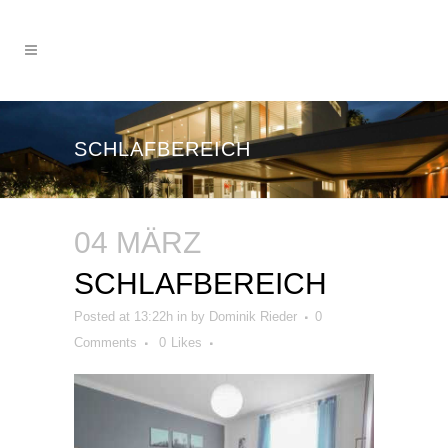
SCHLAFBEREICH
04 MÄRZ
SCHLAFBEREICH
Posted at 13:22h
in
by
Dominik Rieder
0
Comments
0
Likes