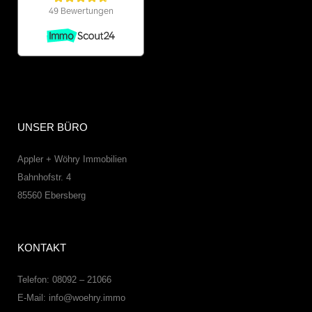
UNSER BÜRO
Appler + Wöhry Immobilien
Bahnhofstr. 4
85560
Ebersberg
KONTAKT
Telefon: 08092 – 21066
E-Mail:
info@woehry.immo